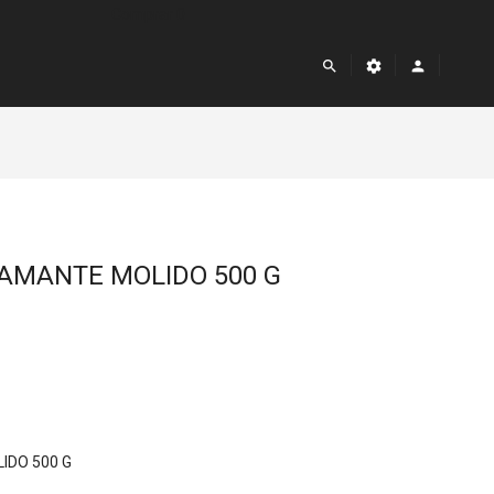
Comprar
0



IAMANTE MOLIDO 500 G
IDO 500 G