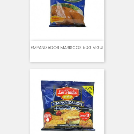
EMPANIZADOR MARISCOS 90G VIGUI