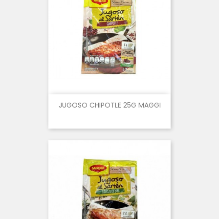
JUGOSO CHIPOTLE 25G MAGGI