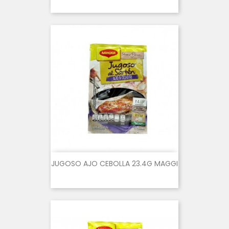
JUGOSO AJO CEBOLLA 23.4G MAGGI