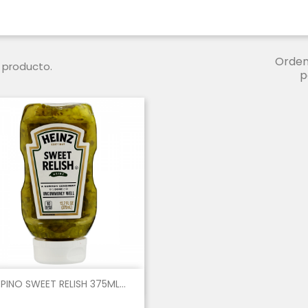
Orden
 producto.
p
Vista rápida

EPINO SWEET RELISH 375ML...