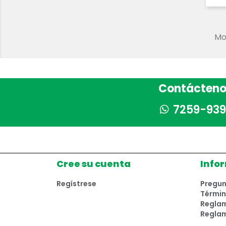
Mos
Contácteno
7259-939
Cree su cuenta
Info
Regístrese
Pregun
Términ
Reglam
Regla