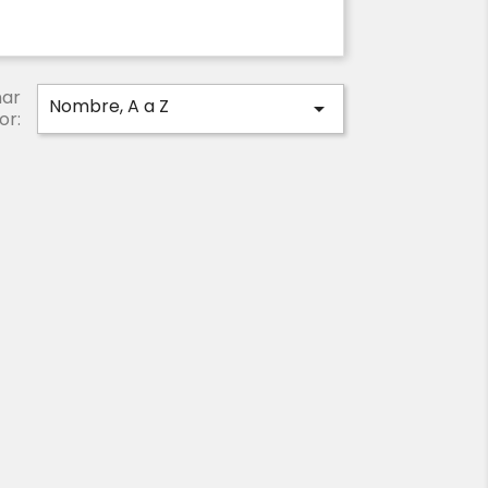
ar
Nombre, A a Z

or: