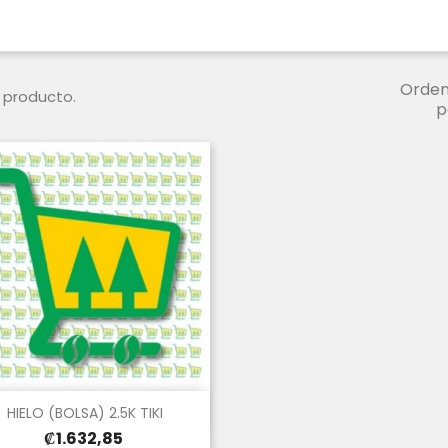
Orden
 producto.
p
Vista rápida

HIELO (BOLSA) 2.5K TIKI
Precio
₡1.632,85