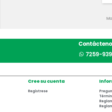
Mos
Contácteno
7259-939
Cree su cuenta
Info
Regístrese
Pregun
Términ
Reglam
Regla