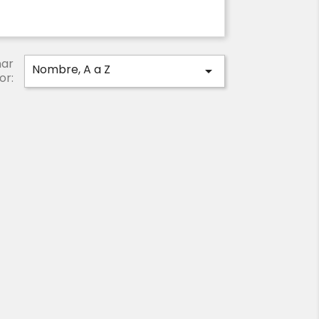
ar
Nombre, A a Z

or: