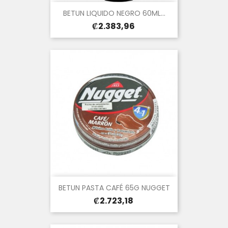
BETUN LIQUIDO NEGRO 60ML...
Precio
₡2.383,96
BETUN PASTA CAFÉ 65G NUGGET
Precio
₡2.723,18