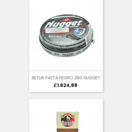
BETUN PASTA NEGRO 28G NUGGET
Precio
₡1.624,88