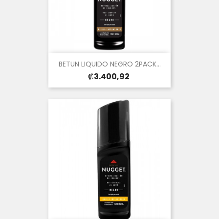
BETUN LIQUIDO NEGRO 2PACK...
Precio
₡3.400,92